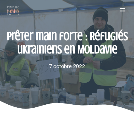
Aller
Me
au
contenu
Prêter main forte : Réfugiés
ukrainiens en Moldavie
7 octobre 2022