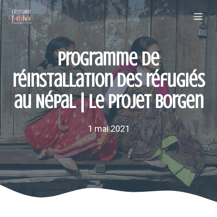
Aller
Me
au
contenu
Programme de
réinstallation des réfugiés
au Népal | Le projet Borgen
1 mai 2021