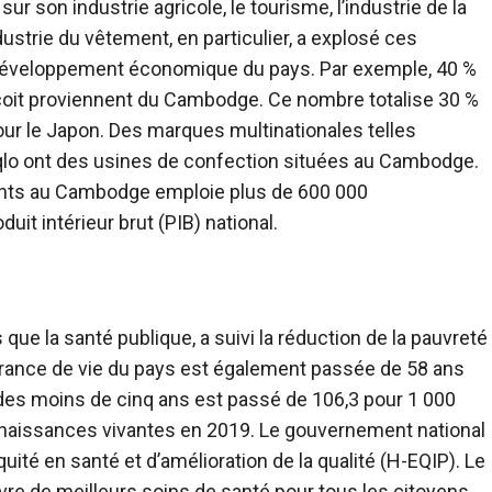
son industrie agricole, le tourisme, l’industrie de la
ndustrie du vêtement, en particulier, a explosé ces
 développement économique du pays. Par exemple, 40 %
çoit proviennent du Cambodge. Ce nombre totalise 30 %
pour le Japon. Des marques multinationales telles
qlo ont des usines de confection situées au Cambodge.
ments au Cambodge emploie plus de 600 000
it intérieur brut (PIB) national.
ue la santé publique, a suivi la réduction de la pauvreté
rance de vie du pays est également passée de 58 ans
 des moins de cinq ans est passé de 106,3 pour 1 000
 naissances vivantes en 2019. Le gouvernement national
ité en santé et d’amélioration de la qualité (H-EQIP). Le
vre de meilleurs soins de santé pour tous les citoyens