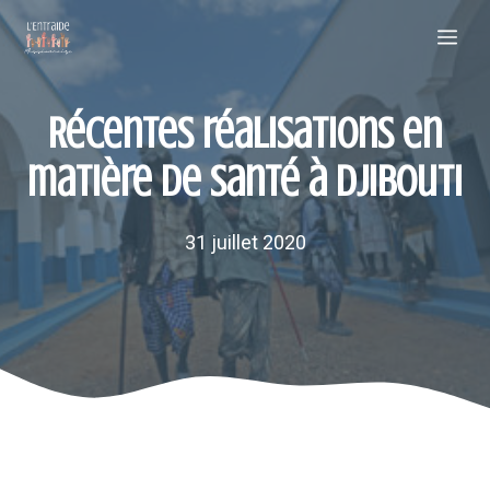
Aller
Me
au
contenu
Récentes réalisations en
matière de santé à Djibouti
31 juillet 2020