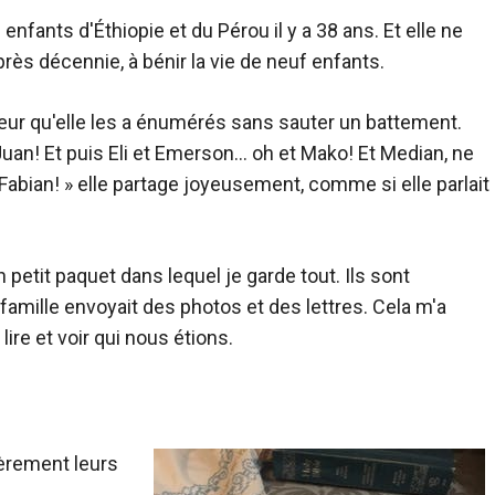
fants d'Éthiopie et du Pérou il y a 38 ans. Et elle ne
près décennie, à bénir la vie de neuf enfants.
ur qu'elle les a énumérés sans sauter un battement.
re Juan! Et puis Eli et Emerson… oh et Mako! Et Median, ne
t Fabian! » elle partage joyeusement, comme si elle parlait
un petit paquet dans lequel je garde tout. Ils sont
famille envoyait des photos et des lettres. Cela m'a
 lire et voir qui nous étions.
ièrement leurs