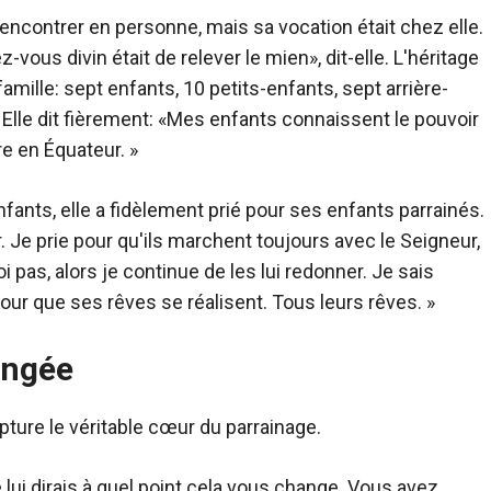
rencontrer en personne, mais sa vocation était chez elle.
z-vous divin était de relever le mien», dit-elle. L'héritage
amille: sept enfants, 10 petits-enfants, sept arrière-
. Elle dit fièrement: «Mes enfants connaissent le pouvoir
re en Équateur. »
nfants, elle a fidèlement prié pour ses enfants parrainés.
r. Je prie pour qu'ils marchent toujours avec le Seigneur,
oi pas, alors je continue de les lui redonner. Je sais
our que ses rêves se réalisent. Tous leurs rêves. »
angée
ure le véritable cœur du parrainage.
 lui dirais à quel point cela vous change. Vous avez