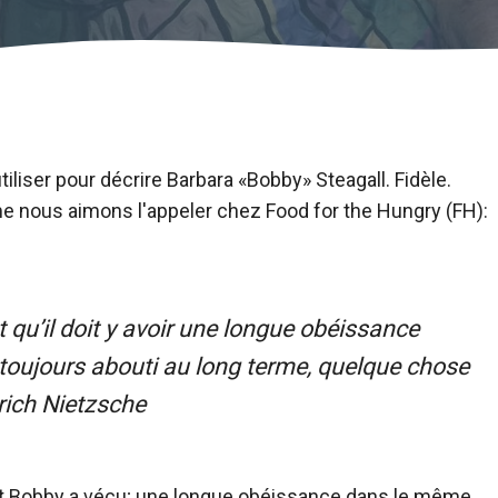
liser pour décrire Barbara «Bobby» Steagall. Fidèle.
me nous aimons l'appeler chez Food for the Hungry (FH):
st qu’il doit y avoir une longue obéissance
a toujours abouti au long terme, quelque chose
drich Nietzsche
dont Bobby a vécu; une longue obéissance dans le même