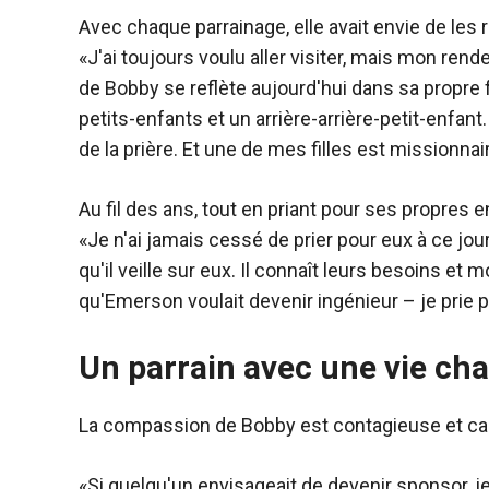
Avec chaque parrainage, elle avait envie de les 
«J'ai toujours voulu aller visiter, mais mon rende
de Bobby se reflète aujourd'hui dans sa propre f
petits-enfants et un arrière-arrière-petit-enfant
de la prière. Et une de mes filles est missionnai
Au fil des ans, tout en priant pour ses propres e
«Je n'ai jamais cessé de prier pour eux à ce jou
qu'il veille sur eux. Il connaît leurs besoins et m
qu'Emerson voulait devenir ingénieur – je prie p
Un parrain avec une vie ch
La compassion de Bobby est contagieuse et capt
«Si quelqu'un envisageait de devenir sponsor, je