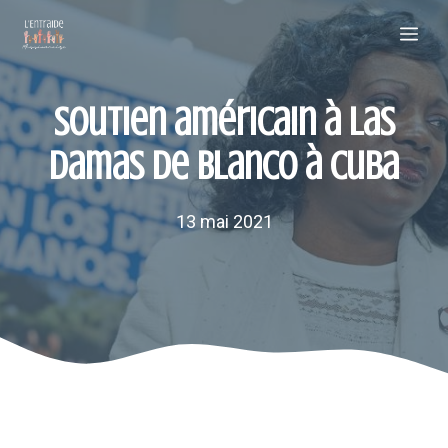
Aller
Me
au
contenu
Soutien américain à Las
Damas de Blanco à Cuba
13 mai 2021