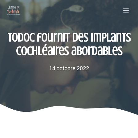
Aller
Me
au
contenu
TODOC fournit des implants
cochléaires abordables
14 octobre 2022