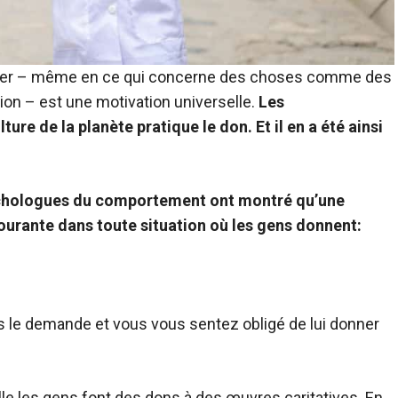
onner – même en ce qui concerne des choses comme des
ion – est une motivation universelle.
Les
e de la planète pratique le don. Et il en a été ainsi
ychologues du comportement ont montré qu’une
ourante dans toute situation où les gens donnent:
 le demande et vous vous sentez obligé de lui donner
elle les gens font des dons à des œuvres caritatives. En