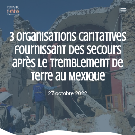
Aller
Me
au
contenu
3 organisations caritatives
fournissant des secours
après le tremblement de
terre au Mexique
27 octobre 2022