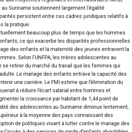
r au Suriname soutiennent largement l'égalité
ités persistent entre ces cadres juridiques relatifs à
s la pratique.
ctuellement beaucoup plus de temps que les hommes
nfants, ce qui exacerbe les disparités professionnelles
age des enfants et la maternité des jeunes entravent la
 femmes.
Selon l'UNFPA, les mères adolescentes au
 se retirer du marché du travail que les femmes qui
adulte. Le mariage des enfants entrave la capacité des
tenir une carrière. Le FMI estime que l’élimination du
erait à réduire l’écart salarial entre hommes et
menter la croissance par habitant de 1,44 point de
ndité des adolescentes au Suriname diminue lentement,
 supérieur à la moyenne des pays connaissant des
ption de politiques visant à lutter contre le mariage des
 de l'accès à des services de garde d'enfants abordables