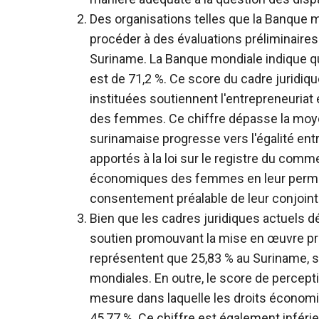
Des organisations telles que la Banque
procéder à des évaluations préliminaire
Suriname. La Banque mondiale indique qu
est de 71,2 %. Ce score du cadre juridi
instituées soutiennent l'entrepreneuria
des femmes. Ce chiffre dépasse la moyen
surinamaise progresse vers l'égalité ent
apportés à la loi sur le registre du com
économiques des femmes en leur permett
consentement préalable de leur conjoint
Bien que les cadres juridiques actuels 
soutien promouvant la mise en œuvre p
représentent que 25,83 % au Suriname, s
mondiales. En outre, le score de percepti
mesure dans laquelle les droits économ
45,77 %. Ce chiffre est également inféri