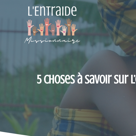
Aller
au
contenu
5 choses à savoir sur