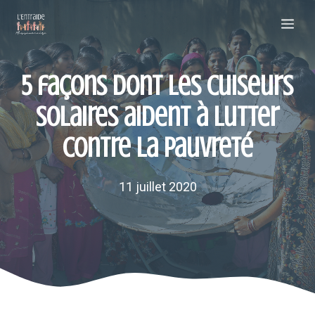
Aller
Me
au
contenu
5 façons dont les cuiseurs
solaires aident à lutter
contre la pauvreté
11 juillet 2020