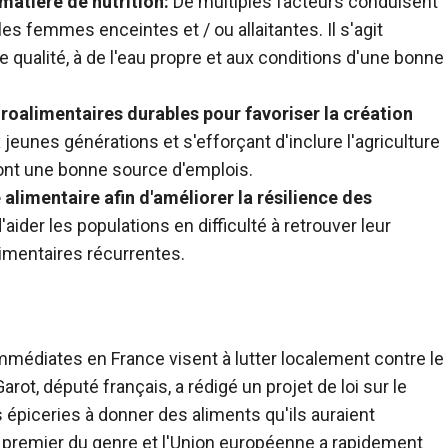
matière de nutrition:
De multiples facteurs conduisent
les femmes enceintes et / ou allaitantes. Il s'agit
 qualité, à de l'eau propre et aux conditions d'une bonne
groalimentaires durables pour favoriser la création
jeunes générations et s'efforçant d'inclure l'agriculture
sont une bonne source d'emplois.
 alimentaire afin d'améliorer la résilience des
'aider les populations en difficulté à retrouver leur
imentaires récurrentes.
immédiates en France visent à lutter localement contre le
rot, député français, a rédigé un projet de loi sur le
es épiceries à donner des aliments qu'ils auraient
le premier du genre et l'Union européenne a rapidement