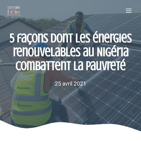
Aller
Me
au
contenu
5 façons dont les énergies
renouvelables au Nigéria
combattent la pauvreté
25 avril 2021