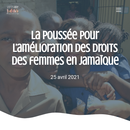
Aller
Me
au
contenu
La poussée pour
l’amélioration des droits
des femmes en Jamaïque
25 avril 2021