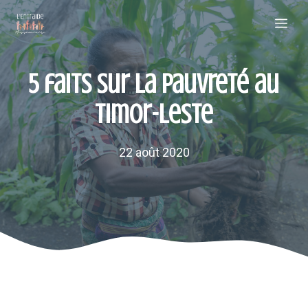
Aller
Me
au
contenu
5 faits sur la pauvreté au
Timor-Leste
22 août 2020