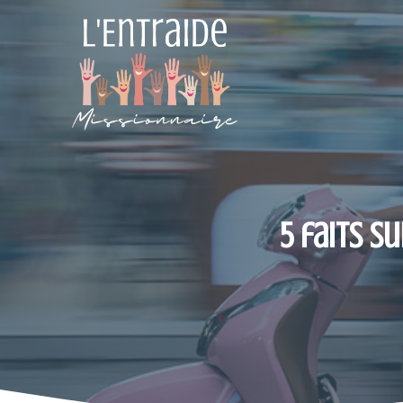
Aller
au
contenu
5 faits 