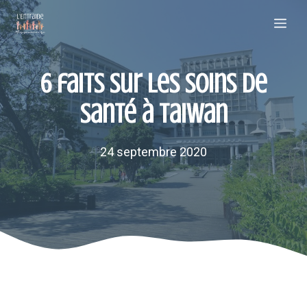
Aller
Me
au
contenu
6 faits sur les soins de
santé à Taiwan
24 septembre 2020