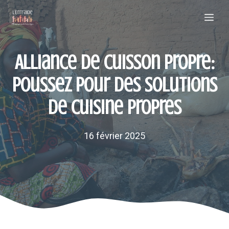
Aller
Me
au
contenu
Alliance de cuisson propre:
poussez pour des solutions
de cuisine propres
16 février 2025