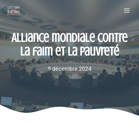
Aller
Me
au
contenu
Alliance mondiale contre
la faim et la pauvreté
9 décembre 2024