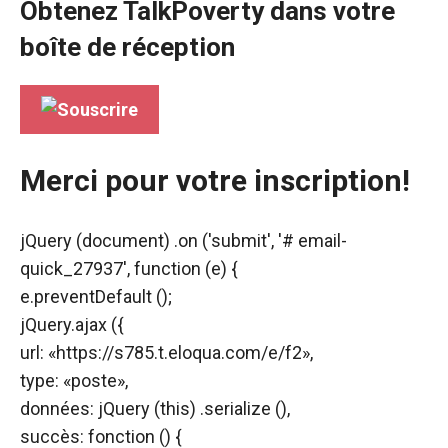
Obtenez TalkPoverty dans votre
boîte de réception
Merci pour votre inscription!
jQuery (document) .on ('submit', '# email-
quick_27937', function (e) {
e.preventDefault ();
jQuery.ajax ({
url: «https://s785.t.eloqua.com/e/f2»,
type: «poste»,
données: jQuery (this) .serialize (),
succès: fonction () {