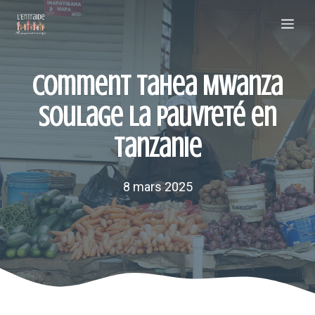
Aller
Me
au
contenu
Comment Tahea Mwanza
soulage la pauvreté en
Tanzanie
8 mars 2025