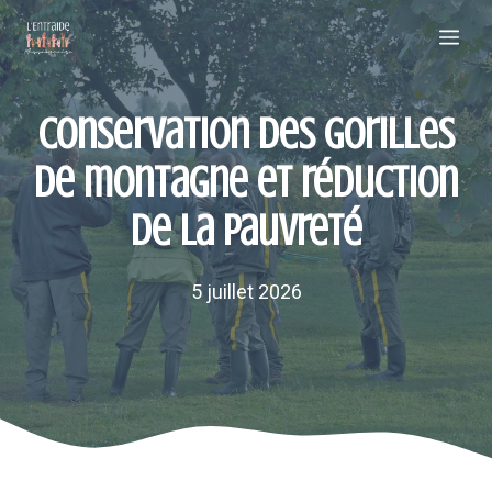
Aller
Me
au
contenu
Conservation des gorilles
de montagne et réduction
de la pauvreté
5 juillet 2026