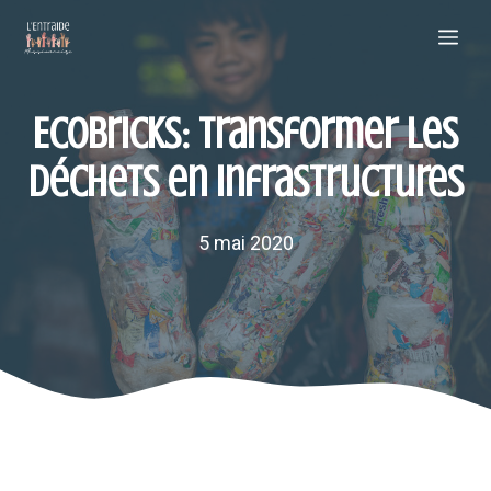
Aller
Me
au
contenu
Ecobricks: transformer les
déchets en infrastructures
5 mai 2020