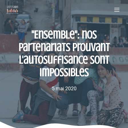
Aller
Me
au
contenu
"Ensemble": nos
partenariats prouvant
l'autosuffisance sont
impossibles
5 mai 2020