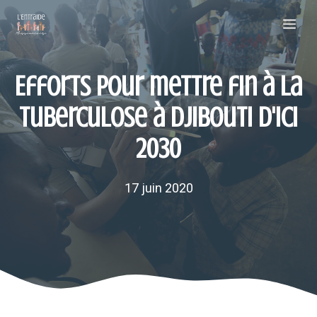
Aller
Me
au
contenu
Efforts pour mettre fin à la
tuberculose à Djibouti d'ici
2030
17 juin 2020