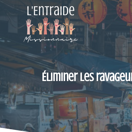
Aller
au
contenu
Éliminer les ravageu