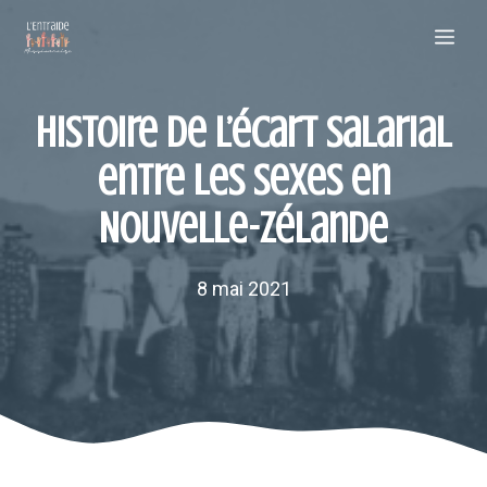
Aller
Me
au
contenu
Histoire de l’écart salarial
entre les sexes en
Nouvelle-Zélande
8 mai 2021