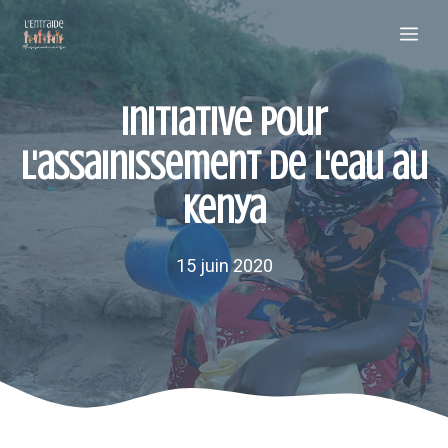
Aller
Me
au
contenu
Initiative pour
l'assainissement de l'eau au
Kenya
15 juin 2020