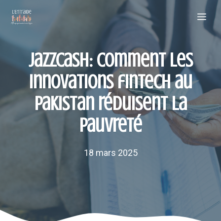
Aller
Me
au
contenu
Jazzcash: Comment les
innovations fintech au
Pakistan réduisent la
pauvreté
18 mars 2025