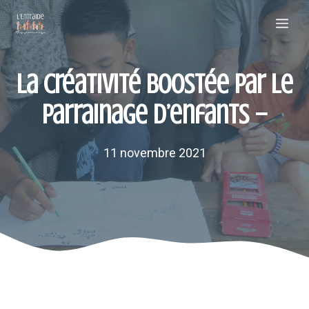
Aller
Me
au
contenu
La créativité boostée par le
parrainage d’enfants –
11 novembre 2021