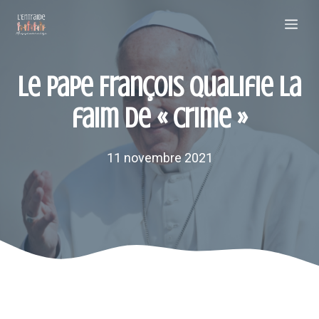
Aller
Me
au
contenu
Le pape François qualifie la
faim de « crime »
11 novembre 2021