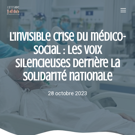
Aller
Me
au
contenu
L’invisible crise du médico-
social : les voix
silencieuses derrière la
solidarité nationale
28 octobre 2023