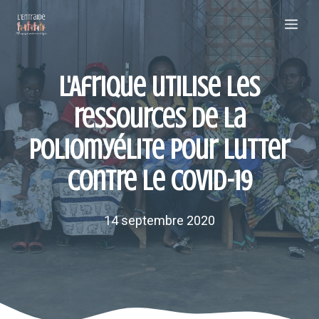
Aller
Me
au
contenu
L'Afrique utilise les
ressources de la
poliomyélite pour lutter
contre le COVID-19
14 septembre 2020