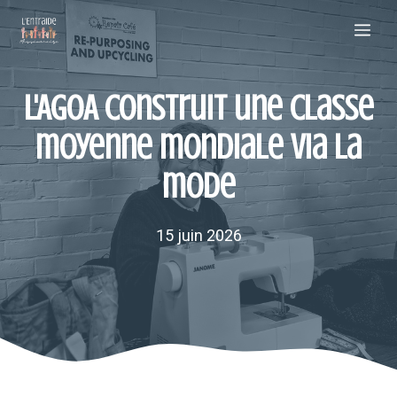
Aller
Me
au
contenu
L'AGOA construit une classe
moyenne mondiale via la
mode
15 juin 2026