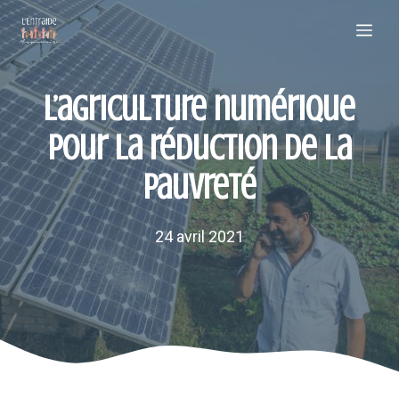
Aller
Me
au
contenu
L’agriculture numérique
pour la réduction de la
pauvreté
24 avril 2021