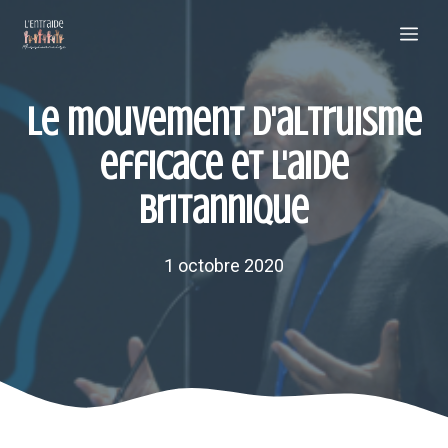
Aller
Me
au
contenu
Le mouvement d'altruisme
efficace et l'aide
britannique
1 octobre 2020