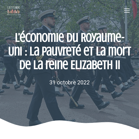
Aller
Me
au
contenu
L’économie du Royaume-
Uni : la pauvreté et la mort
de la reine Elizabeth II
31 octobre 2022