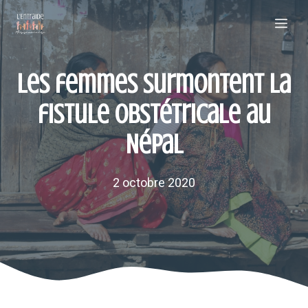
Aller
Me
au
contenu
Les femmes surmontent la
fistule obstétricale au
Népal
2 octobre 2020