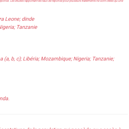
 réponse. Les études rapportant les taux de réponse pour plusieurs traitements ne sont citées qu'une
rra Leone; dinde
igeria; Tanzanie
 (a, b, c); Libéria; Mozambique; Nigeria; Tanzanie;
anda.