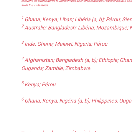
excluons les études qui ne fournissent pas de chiffres exacts pour calculer les taux de
seule fois ci-dessous.
1
Ghana; Kenya; Liban; Libéria (a, b); Pérou; Sie
2
Australie; Bangladesh; Libéria; Mozambique; N
3
Inde; Ghana; Malawi; Nigeria; Pérou
4
Afghanistan; Bangladesh (a, b); Ethiopie; Ghana
Ouganda; Zambie; Zimbabwe.
5
Kenya; Pérou
6
Ghana; Kenya; Nigéria (a, b); Philippines; Oug