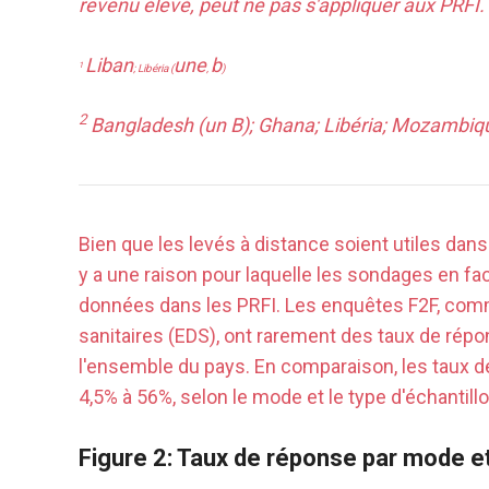
revenu élevé, peut ne pas s'appliquer aux PRFI.
Liban
une
b
1
; Libéria (
,
)
2
Bangladesh (
un B); Ghana; Libéria; Mozambiq
Bien que les levés à distance soient utiles dans
y a une raison pour laquelle les sondages en fac
données dans les PRFI. Les enquêtes F2F, co
sanitaires (EDS), ont rarement des taux de répo
l'ensemble du pays. En comparaison, les taux d
4,5% à 56%, selon le mode et le type d'échantillo
Figure 2: Taux de réponse par mode et