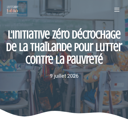
Aller
Me
au
contenu
L'initiative zéro décrochage
de la Thaïlande pour lutter
contre la pauvreté
9 juillet 2026