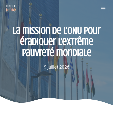
Aller
Me
au
contenu
La mission de l'ONU pour
éradiquer l'extrême
pauvreté mondiale
9 juillet 2026