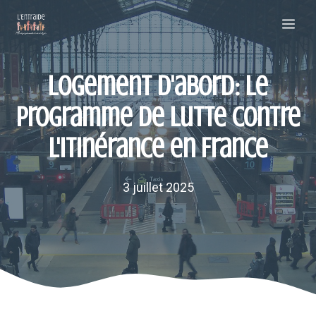
Aller
Me
au
contenu
Logement d'abord: le
programme de lutte contre
l'itinérance en France
3 juillet 2025