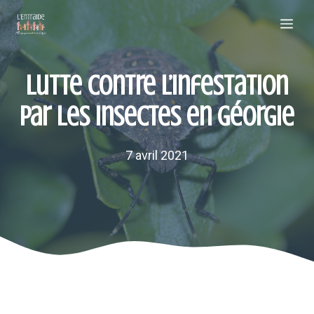
Aller
Me
au
contenu
Lutte contre l’infestation
par les insectes en Géorgie
7 avril 2021