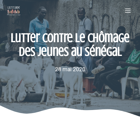
Aller
Me
au
contenu
Lutter contre le chômage
des jeunes au Sénégal
28 mai 2020