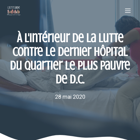
Aller
Me
au
contenu
À l'intérieur de la lutte
contre le dernier hôpital
du quartier le plus pauvre
de D.C.
28 mai 2020