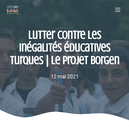
Aller
Me
au
contenu
Lutter contre les
inégalités éducatives
turques | Le projet Borgen
12 mai 2021