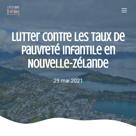
Aller
Me
au
contenu
Lutter contre les taux de
pauvreté infantile en
Nouvelle-Zélande
29 mai 2021