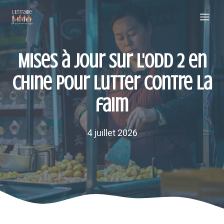
Aller
Me
au
contenu
Mises à jour sur l'ODD 2 en
Chine pour lutter contre la
faim
4 juillet 2026