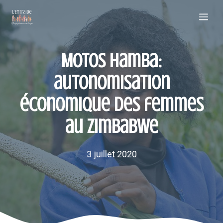
Aller
Me
au
contenu
Motos Hamba:
autonomisation
économique des femmes
au Zimbabwe
3 juillet 2020