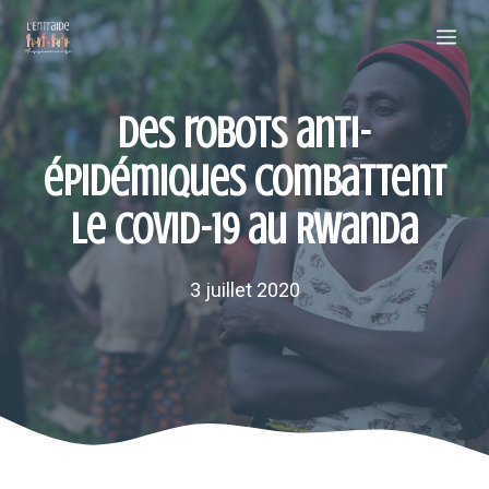
Aller
Me
au
contenu
Des robots anti-
épidémiques combattent
le COVID-19 au Rwanda
3 juillet 2020